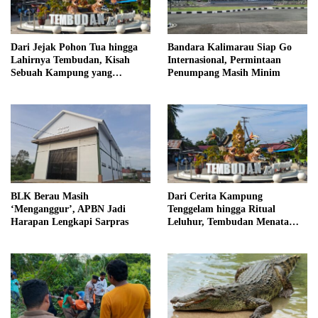
Dari Jejak Pohon Tua hingga
Bandara Kalimarau Siap Go
Lahirnya Tembudan, Kisah
Internasional, Permintaan
Sebuah Kampung yang
Penumpang Masih Minim
Dipersatukan Sejarah
BLK Berau Masih
Dari Cerita Kampung
‘Menganggur’, APBN Jadi
Tenggelam hingga Ritual
Harapan Lengkapi Sarpras
Leluhur, Tembudan Menata
Jejak Adat