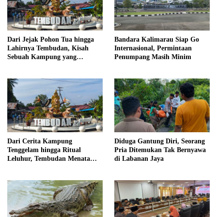
Dari Jejak Pohon Tua hingga
Bandara Kalimarau Siap Go
Lahirnya Tembudan, Kisah
Internasional, Permintaan
Sebuah Kampung yang
Penumpang Masih Minim
Dipersatukan Sejarah
Dari Cerita Kampung
Diduga Gantung Diri, Seorang
Tenggelam hingga Ritual
Pria Ditemukan Tak Bernyawa
Leluhur, Tembudan Menata
di Labanan Jaya
Jejak Adat