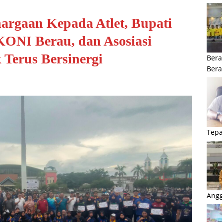
argaan Kepada Atlet, Bupati
KONI Berau, dan Asosiasi
Terus Bersinergi
Bera
Ber
Tepa
Angg