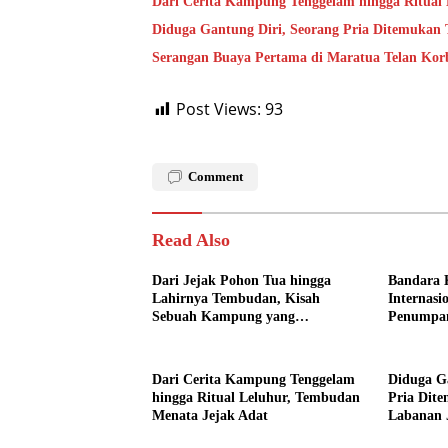
Dari Cerita Kampung Tenggelam hingga Ritual
Diduga Gantung Diri, Seorang Pria Ditemukan
Serangan Buaya Pertama di Maratua Telan Kor
Post Views:
93
Comment
Read Also
Dari Jejak Pohon Tua hingga
Bandara 
Lahirnya Tembudan, Kisah
Internasi
Sebuah Kampung yang
Penumpa
Dipersatukan Sejarah
Dari Cerita Kampung Tenggelam
Diduga Ga
hingga Ritual Leluhur, Tembudan
Pria Dit
Menata Jejak Adat
Labanan 