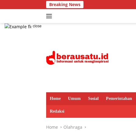
Skip
Breaking News
to
content
close
Home
Umum
Sosial
Pemerintahan
Redaksi
Home
Olahraga