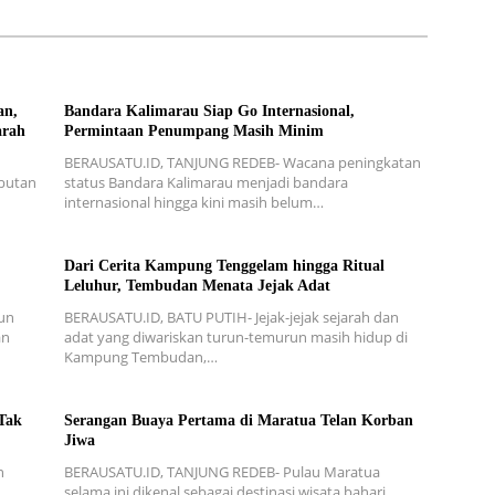
an,
Bandara Kalimarau Siap Go Internasional,
arah
Permintaan Penumpang Masih Minim
BERAUSATU.ID, TANJUNG REDEB- Wacana peningkatan
mbutan
status Bandara Kalimarau menjadi bandara
internasional hingga kini masih belum…
Dari Cerita Kampung Tenggelam hingga Ritual
Leluhur, Tembudan Menata Jejak Adat
un
BERAUSATU.ID, BATU PUTIH- Jejak-jejak sejarah dan
an
adat yang diwariskan turun-temurun masih hidup di
Kampung Tembudan,…
Tak
Serangan Buaya Pertama di Maratua Telan Korban
Jiwa
n
BERAUSATU.ID, TANJUNG REDEB- Pulau Maratua
n
selama ini dikenal sebagai destinasi wisata bahari