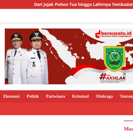
Dari Jejak Pohon Tua hingga Lahirnya Tembudan, Kisah Sebuah 
Ekonomi
Politik
Pariwisata
Kriminal
Olahraga
Tentan
Mos