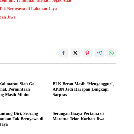
 Leluhur, Tembudan Menata Jejak Adat
 Tak Bernyawa di Labanan Jaya
ban Jiwa
Kalimarau Siap Go
BLK Berau Masih ‘Menganggur’,
onal, Permintaan
APBN Jadi Harapan Lengkapi
ng Masih Minim
Sarpras
ntung Diri, Seorang
Serangan Buaya Pertama di
emukan Tak Bernyawa di
Maratua Telan Korban Jiwa
Jaya