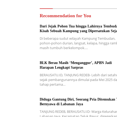
Recommendation for You
Dari Jejak Pohon Tua hingga Lahirnya Tembud
Kisah Sebuah Kampung yang Dipersatukan Sej
Di beberapa sudut wilayah Kampung Tembudan,
pohon-pohon durian, langsat, kelapa, hingga ra
masih tumbuh berkelompok….
BLK Berau Masih ‘Menganggur’, APBN Jadi
Harapan Lengkapi Sarpras
BERAUSATU.ID, TANJUNG REDEB- Lebih dari setah
sejak pembangunannya dimulai pada Mei 2025 d
tahap pertama…
Diduga Gantung Diri, Seorang Pria Ditemukan 
Bernyawa di Labanan Jaya
TANJUNG REDEB, BERAUSATU.ID- Warga Keluraha
Labanan Jaya, Kecamatan Teluk Bayur, digegerka