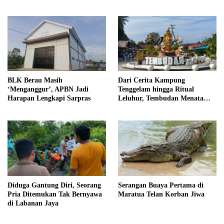
Dipersatukan Sejarah
BLK Berau Masih
Dari Cerita Kampung
‘Menganggur’, APBN Jadi
Tenggelam hingga Ritual
Harapan Lengkapi Sarpras
Leluhur, Tembudan Menata
Jejak Adat
Diduga Gantung Diri, Seorang
Serangan Buaya Pertama di
Pria Ditemukan Tak Bernyawa
Maratua Telan Korban Jiwa
di Labanan Jaya