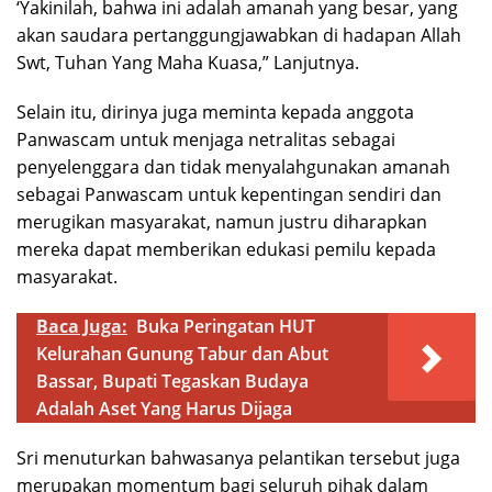
‘Yakinilah, bahwa ini adalah amanah yang besar, yang
akan saudara pertanggungjawabkan di hadapan Allah
Swt, Tuhan Yang Maha Kuasa,” Lanjutnya.
Selain itu, dirinya juga meminta kepada anggota
Panwascam untuk menjaga netralitas sebagai
penyelenggara dan tidak menyalahgunakan amanah
sebagai Panwascam untuk kepentingan sendiri dan
merugikan masyarakat, namun justru diharapkan
mereka dapat memberikan edukasi pemilu kepada
masyarakat.
Baca Juga:
Buka Peringatan HUT
Kelurahan Gunung Tabur dan Abut
Bassar, Bupati Tegaskan Budaya
Adalah Aset Yang Harus Dijaga
Sri menuturkan bahwasanya pelantikan tersebut juga
merupakan momentum bagi seluruh pihak dalam