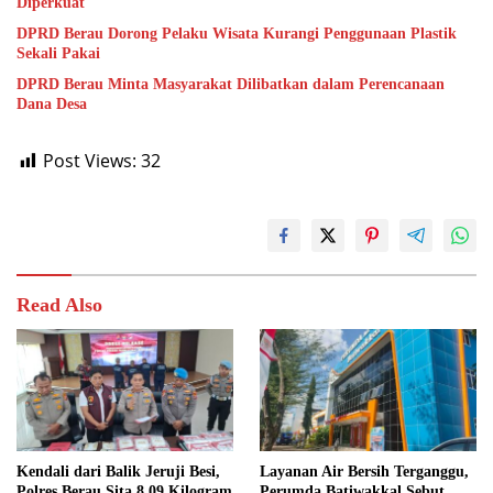
Diperkuat
DPRD Berau Dorong Pelaku Wisata Kurangi Penggunaan Plastik
Sekali Pakai
DPRD Berau Minta Masyarakat Dilibatkan dalam Perencanaan
Dana Desa
Post Views:
32
Read Also
Kendali dari Balik Jeruji Besi,
Layanan Air Bersih Terganggu,
Polres Berau Sita 8,09 Kilogram
Perumda Batiwakkal Sebut