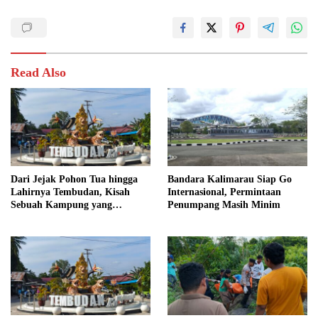
Read Also
Dari Jejak Pohon Tua hingga
Bandara Kalimarau Siap Go
Lahirnya Tembudan, Kisah
Internasional, Permintaan
Sebuah Kampung yang
Penumpang Masih Minim
Dipersatukan Sejarah