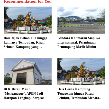
Recommendation for You
Dari Jejak Pohon Tua hingga
Bandara Kalimarau Siap Go
Lahirnya Tembudan, Kisah
Internasional, Permintaan
Sebuah Kampung yang
Penumpang Masih Minim
Dipersatukan Sejarah
BLK Berau Masih
Dari Cerita Kampung
‘Menganggur’, APBN Jadi
Tenggelam hingga Ritual
Harapan Lengkapi Sarpras
Leluhur, Tembudan Menata
Jejak Adat