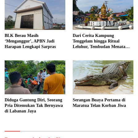
BLK Berau Masih
Dari Cerita Kampung
‘Menganggur’, APBN Jadi
Tenggelam hingga Ritual
Harapan Lengkapi Sarpras
Leluhur, Tembudan Menata
Jejak Adat
Diduga Gantung Diri, Seorang
Serangan Buaya Pertama di
Pria Ditemukan Tak Bernyawa
Maratua Telan Korban Jiwa
di Labanan Jaya