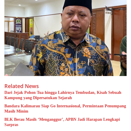
Related News
Dari Jejak Pohon Tua hingga Lahirnya Tembudan, Kisah Sebuah
Kampung yang Dipersatukan Sejarah
Bandara Kalimarau Siap Go Internasional, Permintaan Penumpang
Masih Minim
BLK Berau Masih ‘Menganggur’, APBN Jadi Harapan Lengkapi
Sarpras