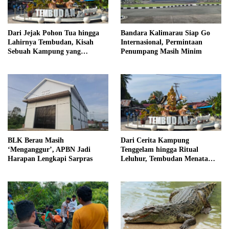
Dari Jejak Pohon Tua hingga
Bandara Kalimarau Siap Go
Lahirnya Tembudan, Kisah
Internasional, Permintaan
Sebuah Kampung yang
Penumpang Masih Minim
Dipersatukan Sejarah
BLK Berau Masih
Dari Cerita Kampung
‘Menganggur’, APBN Jadi
Tenggelam hingga Ritual
Harapan Lengkapi Sarpras
Leluhur, Tembudan Menata
Jejak Adat