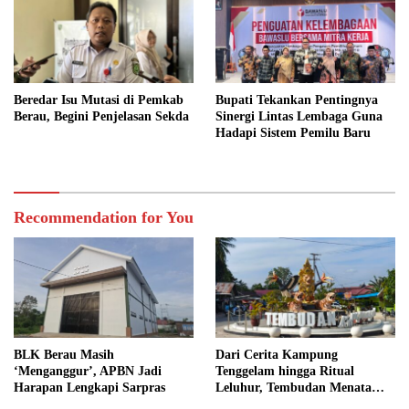
Beredar Isu Mutasi di Pemkab
Bupati Tekankan Pentingnya
Berau, Begini Penjelasan Sekda
Sinergi Lintas Lembaga Guna
Hadapi Sistem Pemilu Baru
Recommendation for You
BLK Berau Masih
Dari Cerita Kampung
‘Menganggur’, APBN Jadi
Tenggelam hingga Ritual
Harapan Lengkapi Sarpras
Leluhur, Tembudan Menata
Jejak Adat